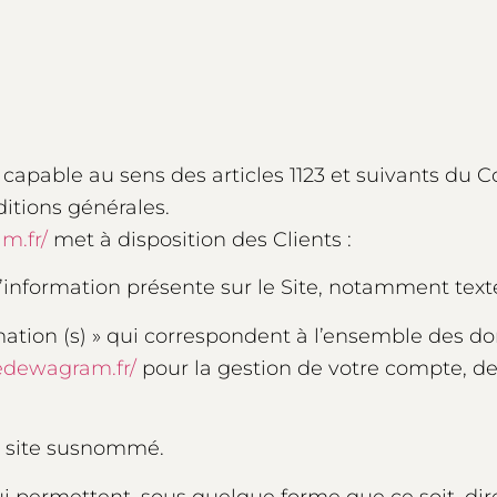
apable au sens des articles 1123 et suivants du C
ditions générales.
m.fr/
met à disposition des Clients :
information présente sur le Site, notamment texte
tion (s) » qui correspondent à l’ensemble des d
edewagram.fr/
pour la gestion de votre compte, de 
le site susnommé.
ui permettent, sous quelque forme que ce soit, di