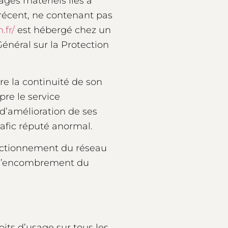
ages matériels liés à
l récent, ne contenant pas
fr/
est hébergé chez un
énéral sur la Protection
ure la continuité de son
pre le service
d’amélioration de ses
rafic réputé anormal.
onctionnement du réseau
à l’encombrement du
oits d’usage sur tous les