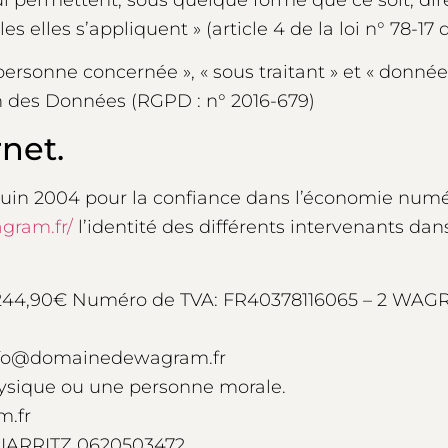
 elles s’appliquent » (article 4 de la loi n° 78-17 d
ersonne concernée », « sous traitant » et « données
on des Données (RGPD : n° 2016-679)
rnet.
1 juin 2004 pour la confiance dans l’économie numér
gram.fr/
l’identité des différents intervenants dans
15244,90€ Numéro de TVA: FR40378116065 – 2 W
nfo@domainedewagram.fr
hysique ou une personne morale.
.fr
BIARRITZ 0620503472