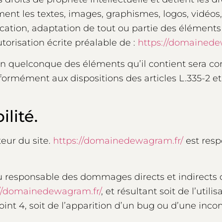
ent les textes, images, graphismes, logos, vidéos,
cation, adaptation de tout ou partie des éléments d
utorisation écrite préalable de :
https://domainede
l’un quelconque des éléments qu’il contient sera
formément aux dispositions des articles L.335-2 e
lité.
teur du site.
https://domainedewagram.fr/
est resp
u responsable des dommages directs et indirects 
://domainedewagram.fr/
, et résultant soit de l’util
nt 4, soit de l’apparition d’un bug ou d’une incom