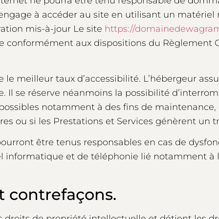
e Internet ne pourra être tenu responsable de domm
te s’engage à accéder au site en utilisant un matérie
ation mis-à-jour Le site
https://domainedewagram.
enne conformément aux dispositions du Règlement G
e le meilleur taux d’accessibilité. L’hébergeur ass
e. Il se réserve néanmoins la possibilité d’interrom
 possibles notamment à des fins de maintenance, 
ures ou si les Prestations et Services génèrent un t
pourront être tenus responsables en cas de dysf
iel informatique et de téléphonie lié notamment 
et contrefaçons.
 droits de propriété intellectuelle et détient les dr